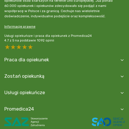
opiekunów osób starszych na terenie Unii Europejskiej. Już ponad
60.000 opiekunek i opiekunów zdecydowało się podjąć z nami
współpracę w Polsce i za granicą. Cechuje nas wieloletnie
doświadczenie, indywidualne podejście oraz kompleksowość.
Informacje prawne
Usługi opiekuńcze i praca dla opiekunek z Promedica24
4.7
z
5
na podstawie
1092
opinii
5 stars
4 stars
3 stars
2 stars
1 star
Praca dla opiekunek
Zostań opiekunką
Usługi opiekuńcze
Promedica24