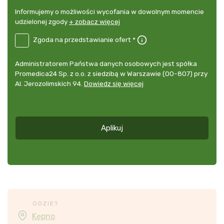
Informujemy
Informujemy o możliwości wycofania w dowolnym momencie
o
udzielonej zgody
+ zobacz więcej
możliwości
B2E-
Zgoda na przedstawianie ofert *
wycofania
PL
w
Zgoda
dowolnym
Administrator
Administratorem Państwa danych osobowych jest spółka
na
momencie
danych
Promedica24 Sp. z o.o. z siedzibą w Warszawie (00-807) przy
przedstawianie
udzielonej
osobowych
Al. Jerozolimskich 94.
Dowiedz się więcej
ofert
*
zgody
+
zobacz
więcej
Aplikuj
*
GDZIE?
Kępno