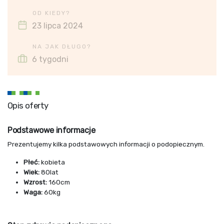
OD KIEDY?
23 lipca 2024
NA JAK DŁUGO?
6 tygodni
Opis oferty
Podstawowe informacje
Prezentujemy kilka podstawowych informacji o podopiecznym.
Płeć:
kobieta
Wiek:
80lat
Wzrost:
160cm
Waga:
60kg