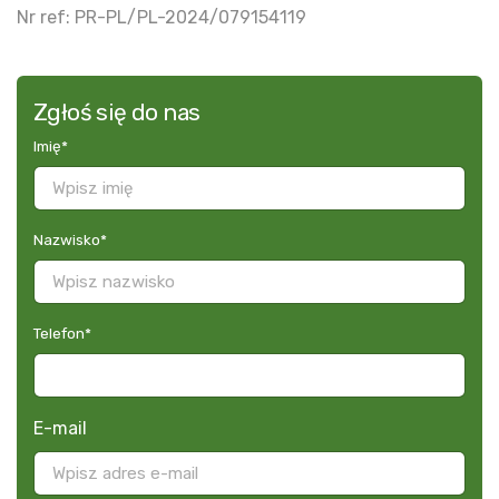
Nr ref: PR-PL/PL-2024/079154119
Zgłoś się do nas
Imię
*
Nazwisko
*
Telefon
*
E-mail