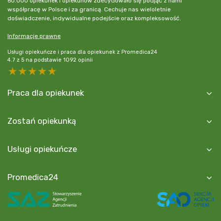
60.000 opiekunek i opiekunów zdecydowało się podjąć z nami
współpracę w Polsce i za granicą. Cechuje nas wieloletnie
doświadczenie, indywidualne podejście oraz kompleksowość.
Informacje prawne
Usługi opiekuńcze i praca dla opiekunek z Promedica24
4.7
z
5
na podstawie
1092
opinii
5 stars
4 stars
3 stars
2 stars
1 star
Praca dla opiekunek
Zostań opiekunką
Usługi opiekuńcze
Promedica24