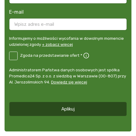
E-mail
Informujemy
Informujemy o możliwości wycofania w dowolnym momencie
o
udzielonej zgody
+ zobacz więcej
możliwości
B2E-
Zgoda na przedstawianie ofert *
wycofania
PL
w
Zgoda
dowolnym
Administrator
Administratorem Państwa danych osobowych jest spółka
na
momencie
danych
Promedica24 Sp. z o.o. z siedzibą w Warszawie (00-807) przy
przedstawianie
udzielonej
osobowych
Al. Jerozolimskich 94.
Dowiedz się więcej
ofert
*
zgody
+
zobacz
więcej
Aplikuj
*