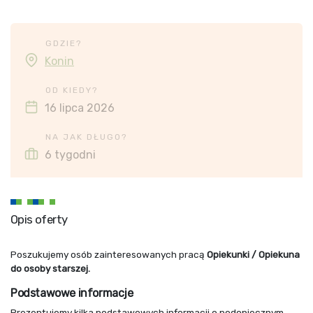
GDZIE?
Konin
OD KIEDY?
16 lipca 2026
NA JAK DŁUGO?
6 tygodni
Opis oferty
Poszukujemy osób zainteresowanych pracą
Opiekunki / Opiekuna
do osoby starszej.
Podstawowe informacje
Prezentujemy kilka podstawowych informacji o podopiecznym.