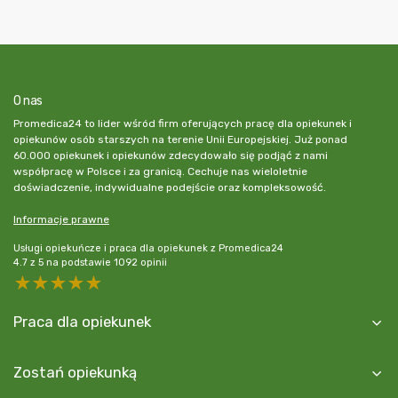
O nas
Promedica24 to lider wśród firm oferujących pracę dla opiekunek i
opiekunów osób starszych na terenie Unii Europejskiej. Już ponad
60.000 opiekunek i opiekunów zdecydowało się podjąć z nami
współpracę w Polsce i za granicą. Cechuje nas wieloletnie
doświadczenie, indywidualne podejście oraz kompleksowość.
Informacje prawne
Usługi opiekuńcze i praca dla opiekunek z Promedica24
4.7
z
5
na podstawie
1092
opinii
5 stars
4 stars
3 stars
2 stars
1 star
Praca dla opiekunek
Zostań opiekunką