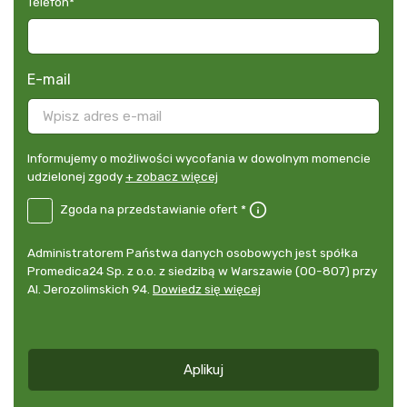
Telefon
*
E-mail
Informujemy
Informujemy o możliwości wycofania w dowolnym momencie
o
udzielonej zgody
+ zobacz więcej
możliwości
B2E-
Zgoda na przedstawianie ofert *
wycofania
PL
w
Zgoda
dowolnym
Administrator
Administratorem Państwa danych osobowych jest spółka
na
momencie
danych
Promedica24 Sp. z o.o. z siedzibą w Warszawie (00-807) przy
przedstawianie
udzielonej
osobowych
Al. Jerozolimskich 94.
Dowiedz się więcej
ofert
*
zgody
+
zobacz
więcej
Aplikuj
*