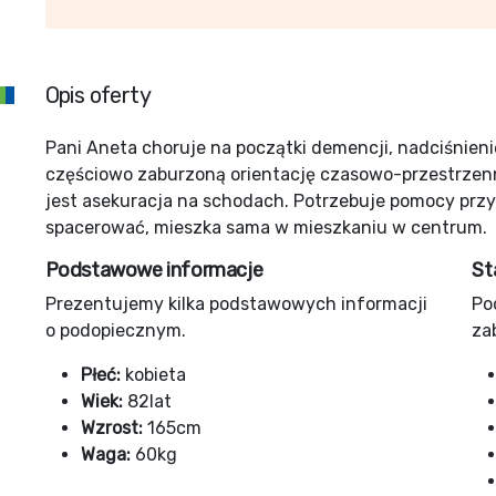
Opis oferty
Pani Aneta choruje na początki demencji, nadciśnieni
częściowo zaburzoną orientację czasowo-przestrzenn
jest asekuracja na schodach. Potrzebuje pomocy przy 
spacerować, mieszka sama w mieszkaniu w centrum.
Podstawowe informacje
St
Prezentujemy kilka podstawowych informacji
Po
o podopiecznym.
za
Płeć:
kobieta
Wiek:
82lat
Wzrost:
165cm
Waga:
60kg