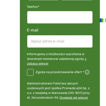
Telefon
*
E-mail
Informujemy
Informujemy o możliwości wycofania w
o
dowolnym momencie udzielonej zgody
+
możliwości
zobacz więcej
wycofania
B2E-
Zgoda na przedstawianie ofert *
w
PL
dowolnym
Zgoda
momencie
Administrator
Administratorem Państwa danych
na
udzielonej
danych
osobowych jest spółka Promedica24 Sp. z
przedstawianie
zgody
osobowych
o.o. z siedzibą w Warszawie (00-807) przy
ofert
*
+
Al. Jerozolimskich 94.
Dowiedz się więcej
zobacz
więcej