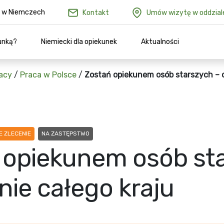
ów w Niemczech
Kontakt
Umów wizytę w oddzial
unką?
Niemiecki dla opiekunek
Aktualności
acy
/
Praca w Polsce
/
Zostań opiekunem osób starszych – o
 ZLECENIE
NA ZASTĘPSTWO
 opiekunem osób sta
nie całego kraju