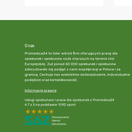
O nas
Promedica24 to lider wśród firm oferujących pracę dla
opiekunek i opiekunów osób starszych na terenie Unii
Europejskiej. Już ponad 60.000 opiekunek i opiekunów
zdecydowało się podjąć z nami współpracę w Polsce i za
granicą. Cechuje nas wieloletnie doświadczenie, indywidualne
podejście oraz kompleksowość.
Informacje prawne
Usługi opiekuńcze i praca dla opiekunek z Promedica24
4.7
z
5
na podstawie
1092
opinii
5 stars
4 stars
3 stars
2 stars
1 star