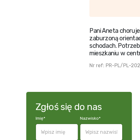
Pani Aneta choruje
zaburzoną orienta
schodach. Potrzebu
mieszkaniu w cent
Nr ref: PR-PL/PL-2
Zgłoś się do nas
Imię
*
Nazwisko
*