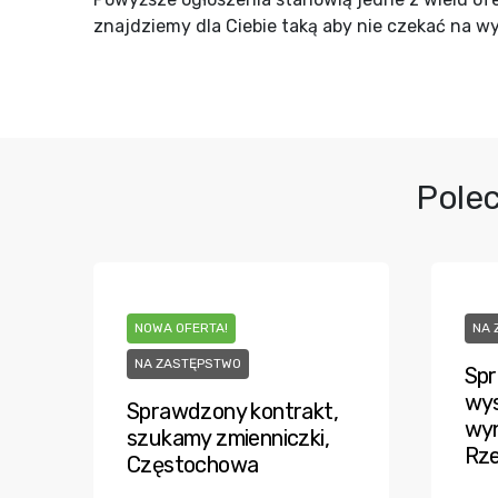
znajdziemy dla Ciebie taką aby nie czekać na w
Polec
NOWA OFERTA!
NA 
NA ZASTĘPSTWO
Spr
wys
Sprawdzony kontrakt,
wyn
szukamy zmienniczki,
Rz
Częstochowa