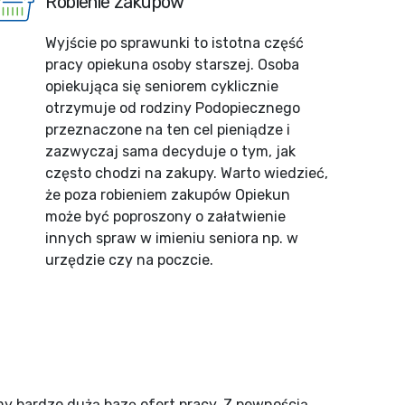
Robienie zakupów
Wyjście po sprawunki to istotna część
pracy opiekuna osoby starszej. Osoba
opiekująca się seniorem cyklicznie
otrzymuje od rodziny Podopiecznego
przeznaczone na ten cel pieniądze i
zazwyczaj sama decyduje o tym, jak
często chodzi na zakupy. Warto wiedzieć,
że poza robieniem zakupów Opiekun
może być poproszony o załatwienie
innych spraw w imieniu seniora np. w
urzędzie czy na poczcie.
my bardzo dużą bazę ofert pracy. Z pewnością