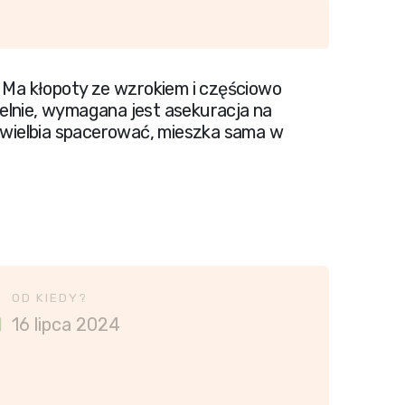
. Ma kłopoty ze wzrokiem i częściowo
elnie, wymagana jest asekuracja na
 uwielbia spacerować, mieszka sama w
OD KIEDY?
16 lipca 2024