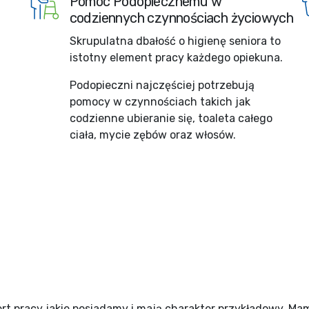
Pomoc Podopiecznemu w
codziennych czynnościach życiowych
Skrupulatna dbałość o higienę seniora to
istotny element pracy każdego opiekuna.
Podopieczni najczęściej potrzebują
pomocy w czynnościach takich jak
codzienne ubieranie się, toaleta całego
ciała, mycie zębów oraz włosów.
rt pracy jakie posiadamy i mają charakter przykładowy. Ma