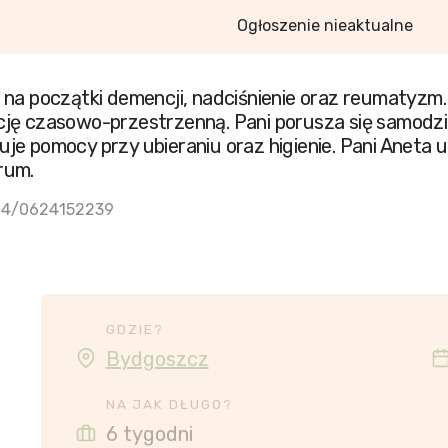
Ogłoszenie nieaktualne
 na początki demencji, nadciśnienie oraz reumatyzm
cję czasowo-przestrzenną. Pani porusza się samodzi
je pomocy przy ubieraniu oraz higienie. Pani Aneta
rum.
024/0624152239
GDZIE?
Bydgoszcz
NA JAK DŁUGO?
6 tygodni