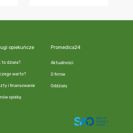
ługi opiekuńcze
Promedica24
 to działa?
Aktualności
aczego warto?
O firmie
zty i finansowanie
Oddziały
mów opiekę