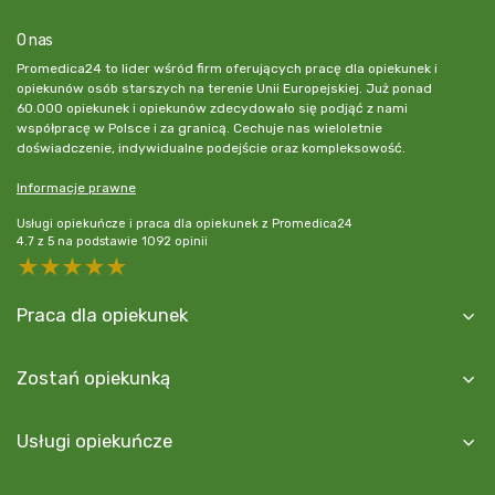
O nas
Promedica24 to lider wśród firm oferujących pracę dla opiekunek i
opiekunów osób starszych na terenie Unii Europejskiej. Już ponad
60.000 opiekunek i opiekunów zdecydowało się podjąć z nami
współpracę w Polsce i za granicą. Cechuje nas wieloletnie
doświadczenie, indywidualne podejście oraz kompleksowość.
Informacje prawne
Usługi opiekuńcze i praca dla opiekunek z Promedica24
4.7
z
5
na podstawie
1092
opinii
5 stars
4 stars
3 stars
2 stars
1 star
Praca dla opiekunek
Zostań opiekunką
Usługi opiekuńcze