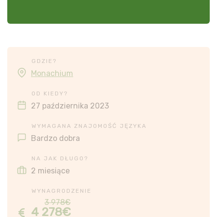
GDZIE?
Monachium
OD KIEDY?
27 października 2023
WYMAGANA ZNAJOMOŚĆ JĘZYKA
Bardzo dobra
NA JAK DŁUGO?
2 miesiące
WYNAGRODZENIE
3 978€
4 278€