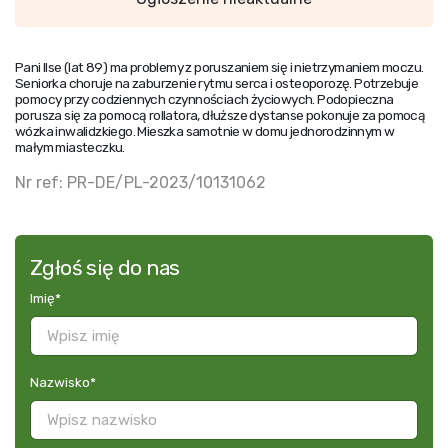
Pani Ilse (lat 89) ma problemy z poruszaniem się i nietrzymaniem moczu.
Seniorka choruje na zaburzenie rytmu serca i o
steoporozę.
Potrzebuje
pomocy przy codziennych czynnościach życiowych. Podopieczna
porusza się za pomocą rollatora, dłuższe dystanse pokonuje za pomocą
wózka inwalidzkiego. Mieszka samotnie w domu jednorodzinnym w
małym miasteczku.
Nr ref: PR-DE/PL-2023/10131062
Zgłoś się do nas
Imię
*
Nazwisko
*