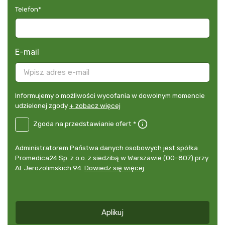
Telefon
*
E-mail
Informujemy
Informujemy o możliwości wycofania w dowolnym momencie
o
udzielonej zgody
+ zobacz więcej
możliwości
B2E-
Zgoda na przedstawianie ofert *
wycofania
DE
w
Zgoda
dowolnym
Administrator
Administratorem Państwa danych osobowych jest spółka
na
momencie
danych
Promedica24 Sp. z o.o. z siedzibą w Warszawie (00-807) przy
przedstawianie
udzielonej
osobowych
Al. Jerozolimskich 94.
Dowiedz się więcej
ofert
*
zgody
+
zobacz
więcej
Aplikuj
*