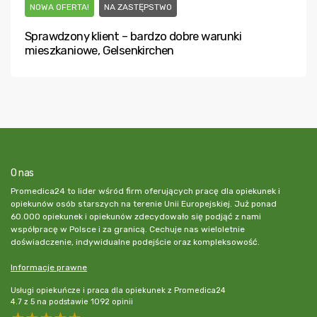
NOWA OFERTA!
NA ZASTĘPSTWO
Sprawdzony klient – bardzo dobre warunki
mieszkaniowe, Gelsenkirchen
O nas
Promedica24 to lider wśród firm oferujących pracę dla opiekunek i
opiekunów osób starszych na terenie Unii Europejskiej. Już ponad
60.000 opiekunek i opiekunów zdecydowało się podjąć z nami
współpracę w Polsce i za granicą. Cechuje nas wieloletnie
doświadczenie, indywidualne podejście oraz kompleksowość.
Informacje prawne
Usługi opiekuńcze i praca dla opiekunek z Promedica24
4.7
z
5
na podstawie
1092
opinii