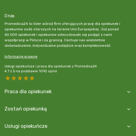
O nas
Promedica24 to lider wśród firm oferujących pracę dla opiekunek i
opiekunów osób starszych na terenie Unii Europejskiej. Już ponad
60.000 opiekunek i opiekunów zdecydowało się podjąć z nami
współpracę w Polsce i za granicą. Cechuje nas wieloletnie
doświadczenie, indywidualne podejście oraz kompleksowość.
Informacje prawne
Usługi opiekuńcze i praca dla opiekunek z Promedica24
4.7
z
5
na podstawie
1092
opinii
5 stars
4 stars
3 stars
2 stars
1 star
Praca dla opiekunek
Zostań opiekunką
Usługi opiekuńcze